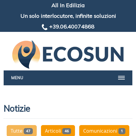
All In Edilizia
Un solo interlocutore, infinite soluzioni
+39.06.40074868
MENU
Notizie
Tutte
Articoli
Comunicazioni
47
46
1